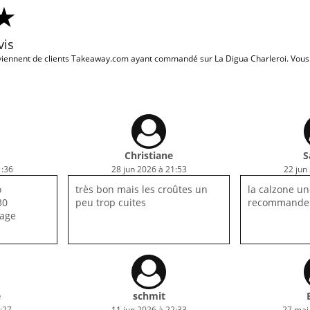
vis
iennent de clients Takeaway.com ayant commandé sur La Digua Charleroi. Vous v
Christiane
S
1:36
28 jun 2026 à 21:53
22 jun
o
très bon mais les croûtes un
la calzone une
30
peu trop cuites
recommande 
mage
e
schmit
:27
11 jun 2026 à 22:33
27 mai