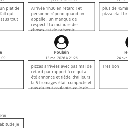
 un plat de
Arrivée 1h30 en retard ! et
plus de 45min
’ail qui
personne répond quand on
pizza etait b
essus tout
appelle , un manque de
respect ! La moindre des
choses est de prévenir.
le
Poulain
H
1:09
13 mai 2026 à 21:26
24 avr
pizzas arrivées avec pas mal de
Tres bon
retard par rapport à ce qui a
été annoncé et tiède, d'ailleurs
la 5 fromages était compacte et
pas du tout coulante. celle de
mon compagnon était
carbonisé sur tout le tour
0:38
abitude je